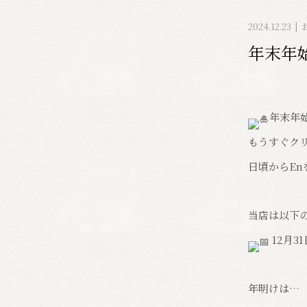
2024.12.23
年末年
年末年
もうすぐク
日頃からE
当店は以下
12月3
年明けは…