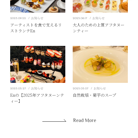
2025.09.22
お知らせ
2025.06.17
お知らせ
アーティストを食で支えるリ
大人のための上質アフタヌー
ストランテEn
ンティー
2025.05.27
お知らせ
2025.05.07
お知らせ
Enの【2025年アフタヌーンテ
自然栽培・菊芋のスープ
ィー】
Read More