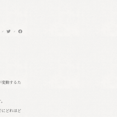
が変動するた
す。
でにどれほど