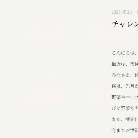
2023.05.26
チャレ
こんにちは、
最近は、天
みなさま、
僕は、先月
野菜やハー
びに野菜た
また、芽が
今までお世