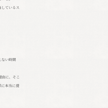
当しているス
えない時間
理由に、そこ
様に本当に提