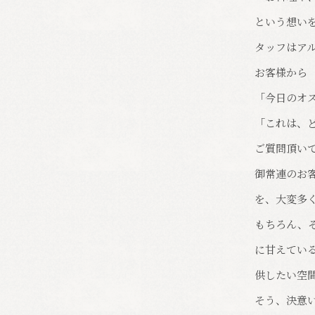
という想い
タッフはア
お客様から
「今日のオ
「これは、
ご質問頂い
御常連のお
を、大変多
もちろん、
に甘えてい
供したい空
そう、決意