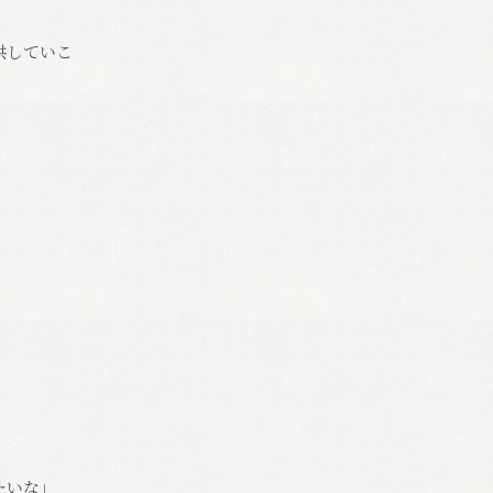
供していこ
たいな」