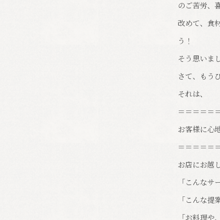
のご苦労、
改めて、食
う！
そう思いま
さて、もう
それは、
＝＝＝＝＝
お客様に心
＝＝＝＝＝
お店にお越
「こんなサ
「こんな提
「お料理や