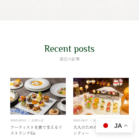
Recent posts
最近の記事
2025.09.22
お知らせ
2025.06.17
お知らせ
JA
アーティストを食で支えるリ
大人のための上質アフタヌー
ストランテEn
ンティー