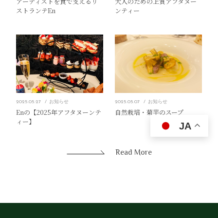
アーティストを食で支えるリ
大人のための上質アフタヌー
ストランテEn
ンティー
2025.05.27
お知らせ
2025.05.07
お知らせ
Enの【2025年アフタヌーンテ
自然栽培・菊芋のスープ
ィー】
JA
Read More